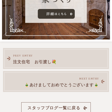
前
PREV ENTRY
注文住宅 お引渡し💐
後
NEXT ENTRY
の
🎍あけましておめでとうございます🎍
記
スタッフブログ一覧に戻る
事