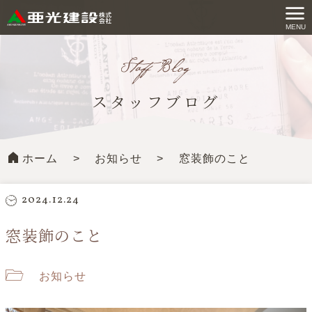
コ
ン
MENU
亜光建設株式会社
テ
ン
ツ
スタッフブログ
へ
ス
キ
ホーム
>
お知らせ
>
窓装飾のこと
ッ
プ
す
2024.12.24
る
窓装飾のこと
お知らせ