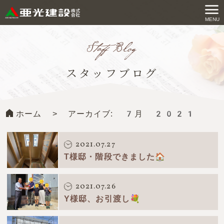
コ
ン
MENU
亜光建設株式会社
テ
ン
ツ
スタッフブログ
へ
ス
キ
ホーム
>
アーカイブ: 7月 2021
ッ
プ
す
2021.07.27
る
T様邸・階段できました🏠
2021.07.26
Y様邸、お引渡し💐