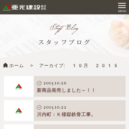
コ
ン
MENU
亜光建設株式会社
テ
ン
ツ
スタッフブログ
へ
ス
キ
ホーム
>
アーカイブ: 10月 2015
ッ
プ
す
2015.10.26
る
新商品発売しました～！！
2015.10.22
川内町：Ｋ様邸鉄骨工事。