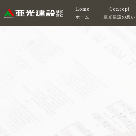
コ
Home
Concept
ン
ホーム
亜光建設の想い
テ
亜光建設株式会社
ン
ツ
へ
ス
キ
ッ
プ
す
る