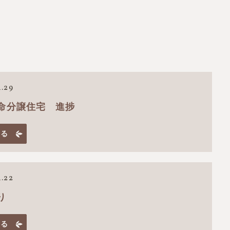
.29
命分譲住宅 進捗
見る
.22
り
見る