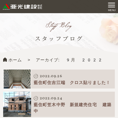
コ
ン
MENU
亜光建設株式会社
テ
ン
ツ
スタッフブログ
へ
ス
キ
ホーム
>
アーカイブ: 9月 2022
ッ
プ
す
2022.09.26
る
藍住町住吉江端 クロス貼りました！
2022.09.24
藍住町笠木中野 新規建売住宅 建築
中