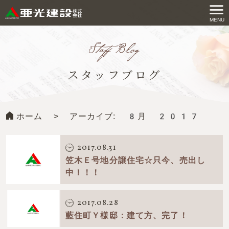
コ
ン
MENU
亜光建設株式会社
テ
ン
ツ
スタッフブログ
へ
ス
キ
ホーム
>
アーカイブ: 8月 2017
ッ
プ
す
2017.08.31
る
笠木Ｅ号地分譲住宅☆只今、売出し
中！！！
2017.08.28
藍住町Ｙ様邸：建て方、完了！