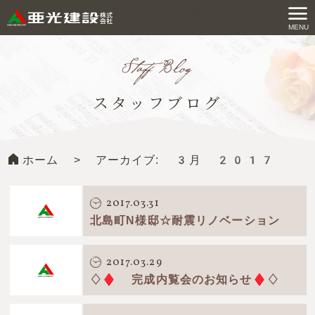
コ
ン
MENU
亜光建設株式会社
テ
ン
ツ
スタッフブログ
へ
ス
キ
ホーム
>
アーカイブ: 3月 2017
ッ
プ
す
2017.03.31
る
北島町N様邸☆耐震リノベーション
2017.03.29
♢♦ 完成内覧会のお知らせ♦♢