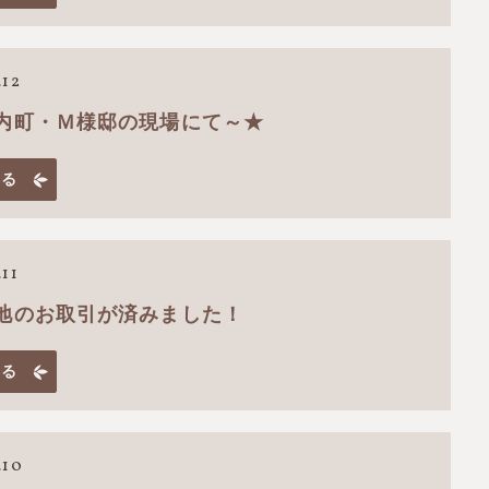
.12
内町・Ｍ様邸の現場にて～★
見る
.11
地のお取引が済みました！
見る
.10