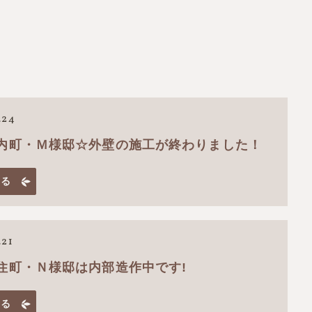
.24
内町・Ｍ様邸☆外壁の施工が終わりました！
見る
.21
住町・Ｎ様邸は内部造作中です!
見る