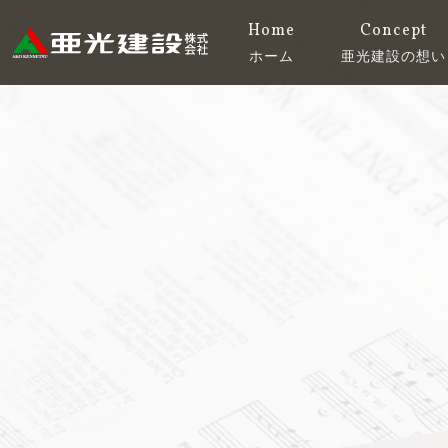
コ
Home
Concept
ン
ホーム
亜光建設の想い
テ
亜光建設株式会社
ン
ツ
へ
ス
キ
ッ
プ
す
る