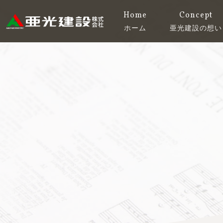
コ
Home
Concept
ン
ホーム
亜光建設の想い
テ
亜光建設株式会社
ン
ツ
へ
ス
キ
ッ
プ
す
る