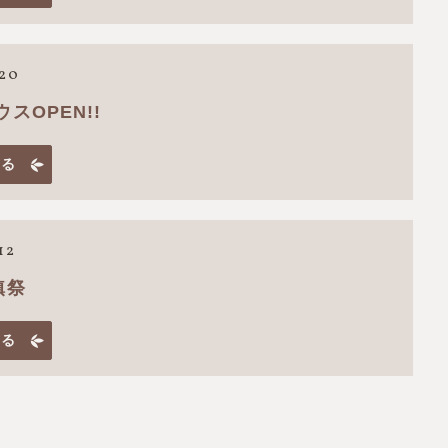
.20
スOPEN!!
見る
12
鎮祭
見る