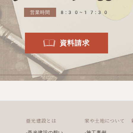
営業時間
8:30~17:30
資料請求
亜光建設とは
家や土地について
亜光建設の想い
施工事例