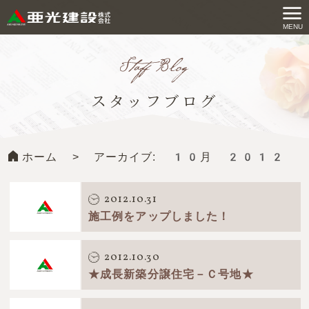
コ
ン
MENU
亜光建設株式会社
テ
ン
ツ
スタッフブログ
へ
ス
キ
ホーム
>
アーカイブ: 10月 2012
ッ
プ
す
2012.10.31
る
施工例をアップしました！
2012.10.30
★成長新築分譲住宅－Ｃ号地★