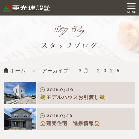
コ
ン
MENU
亜光建設株式会社
テ
ン
ツ
スタッフブログ
へ
ス
キ
ホーム
>
アーカイブ: 3月 2026
ッ
プ
す
2026.03.20
る
💐モデルハウスお引渡し💐
2026.03.16
🏠建売住宅 進捗情報🏠