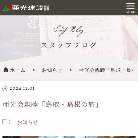
コ
ン
MENU
亜光建設株式会社
テ
ン
ツ
スタッフブログ
へ
ス
キ
ホーム
>
お知らせ
>
亜光会親睦「鳥取・島根
ッ
プ
す
2024.12.01
る
亜光会親睦「鳥取・島根の旅」
お知らせ