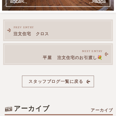
前
PREV ENTRY
注文住宅 クロス
後
NEXT ENTRY
の
平屋 注文住宅のお引渡し💐
記
スタッフブログ一覧に戻る
事
へ
アーカイブ
の