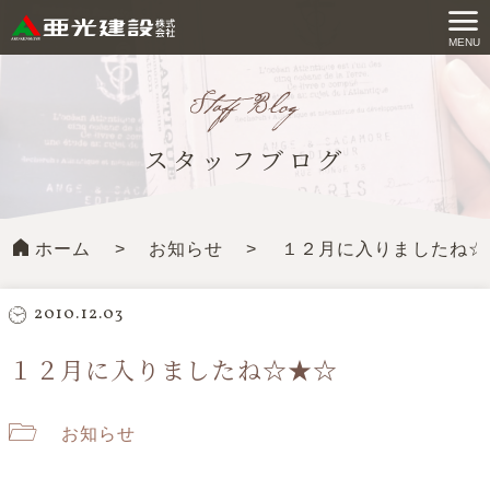
コ
ン
MENU
亜光建設株式会社
テ
ン
ツ
スタッフブログ
へ
ス
キ
ホーム
>
お知らせ
>
１２月に入りましたね☆
ッ
プ
す
2010.12.03
る
１２月に入りましたね☆★☆
お知らせ