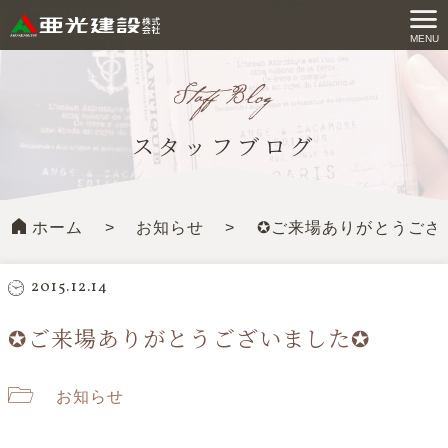
コ
ン
MENU
亜光建設株式会社
テ
ン
ツ
スタッフブログ
へ
ス
キ
ホーム
>
お知らせ
>
✪ご来場ありがとうござ
ッ
プ
す
2015.12.14
る
✪ご来場ありがとうございました✪
お知らせ