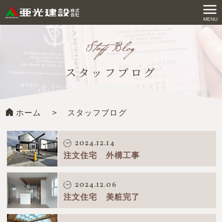
コ
ン
MENU
亜光建設株式会社
テ
ン
ツ
スタッフブログ
へ
ス
キ
ホーム
>
スタッフブログ
ッ
プ
す
2024.12.14
る
注文住宅 外構工事
2024.12.06
注文住宅 美粧完了